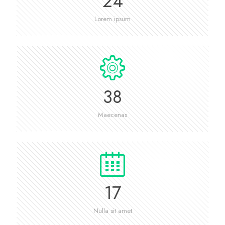
24
Lorem ipsum
38
Maecenas
17
Nulla sit amet