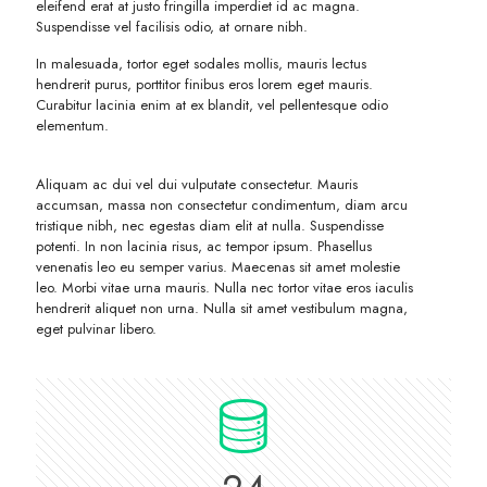
eleifend erat at justo fringilla imperdiet id ac magna.
Suspendisse vel facilisis odio, at ornare nibh.
In malesuada, tortor eget sodales mollis, mauris lectus
hendrerit purus, porttitor finibus eros lorem eget mauris.
Curabitur lacinia enim at ex blandit, vel pellentesque odio
elementum.
Aliquam ac dui vel dui vulputate consectetur. Mauris
accumsan, massa non consectetur condimentum, diam arcu
tristique nibh, nec egestas diam elit at nulla. Suspendisse
potenti. In non lacinia risus, ac tempor ipsum. Phasellus
venenatis leo eu semper varius. Maecenas sit amet molestie
leo. Morbi vitae urna mauris. Nulla nec tortor vitae eros iaculis
hendrerit aliquet non urna. Nulla sit amet vestibulum magna,
eget pulvinar libero.